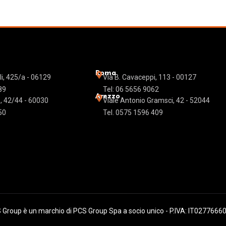
Roma
li, 425/a - 06129
Via B.
Cavaceppi
, 113 - 00127
89
Tel: 06 5656 9062
Arezzo
, 42/44 - 60030
Viale Antonio Gramsci, 42 - 52044
50
Tel. 0575 1596 409
 Group è un marchio di PCS Group Spa a socio unico - P.IVA: IT0277666