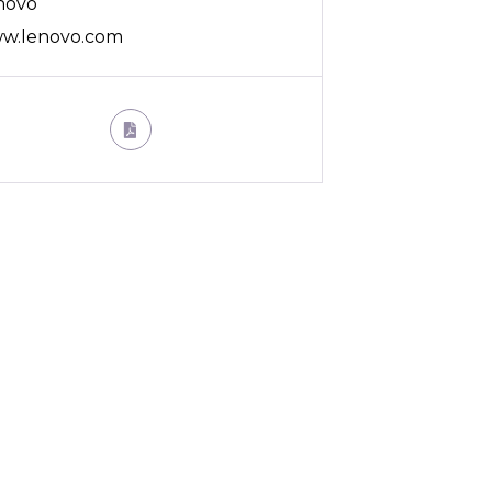
novo
w.lenovo.com