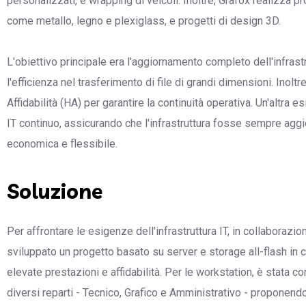
personalizzati, e wrapping di veicoli. Inoltre, Grafox realizza pr
come metallo, legno e plexiglass, e progetti di design 3D.
L'obiettivo principale era l'aggiornamento completo dell'infrast
l'efficienza nel trasferimento di file di grandi dimensioni. Inol
Affidabilità (HA) per garantire la continuità operativa. Un'altr
IT continuo, assicurando che l'infrastruttura fosse sempre aggio
economica e flessibile.
Soluzione
Per affrontare le esigenze dell'infrastruttura IT, in collaborazi
sviluppato un progetto basato su server e storage all-flash in
elevate prestazioni e affidabilità. Per le workstation, è stata c
diversi reparti - Tecnico, Grafico e Amministrativo - proponen