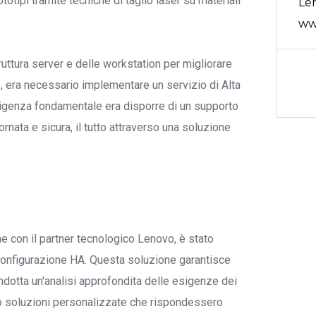
ototipi tramite tecniche di taglio laser su materiali
Le
ww
ruttura server e delle workstation per migliorare
tre, era necessario implementare un servizio di Alta
a esigenza fondamentale era disporre di un supporto
rnata e sicura, il tutto attraverso una soluzione
one con il partner tecnologico Lenovo, è stato
 configurazione HA. Questa soluzione garantisce
ondotta un'analisi approfondita delle esigenze dei
do soluzioni personalizzate che rispondessero