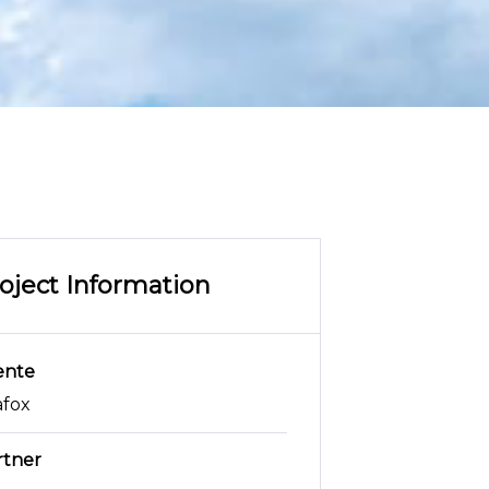
oject Information
ente
afox
rtner