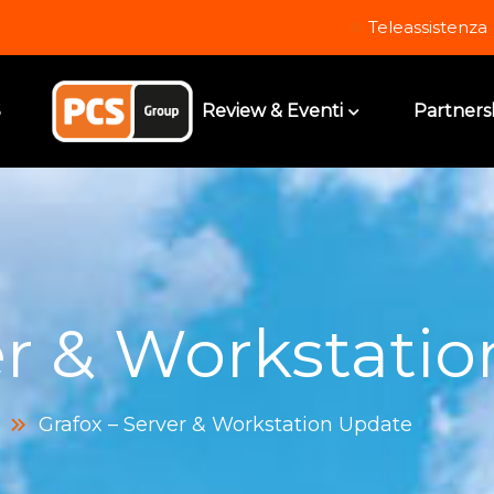
Teleassistenza
S
Review & Eventi
Partners
er & Workstati
Grafox – Server & Workstation Update