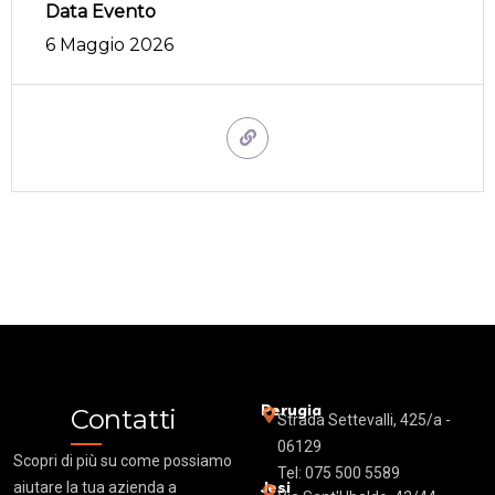
Data Evento
6 Maggio 2026
Perugia
Contatti
Strada Settevalli, 425/a -
06129
Scopri di più su come possiamo
Tel: 075 500 5589
Jesi
aiutare la tua azienda a