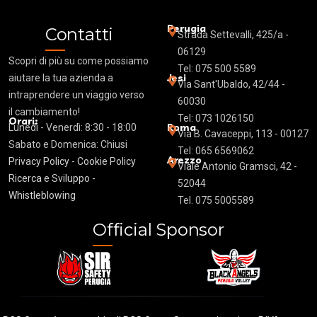
Perugia
Contatti
Strada Settevalli, 425/a -
06129
Scopri di più su come possiamo
Tel: 075 500 5589
Jesi
aiutare la tua azienda a
Via Sant'Ubaldo, 42/44 -
intraprendere un viaggio verso
60030
il cambiamento!
Tel: 073 1026150
Orari:
Roma
Lunedì - Venerdì: 8:30 - 18:00
Via B.
Cavaceppi
, 113 - 00127
Sabato e Domenica: Chiusi
Tel: 065 6569062
Arezzo
Privacy Policy
-
Cookie Policy
Viale Antonio Gramsci, 42 -
Ricerca e Sviluppo -
52044
Whistleblowing
Tel. 075 5005589
Official Sponsor