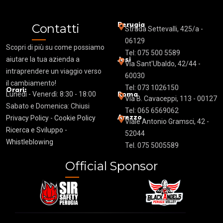
Perugia
Contatti
Strada Settevalli, 425/a -
06129
Scopri di più su come possiamo
Tel: 075 500 5589
Jesi
aiutare la tua azienda a
Via Sant'Ubaldo, 42/44 -
intraprendere un viaggio verso
60030
il cambiamento!
Tel: 073 1026150
Orari:
Roma
Lunedì - Venerdì: 8:30 - 18:00
Via B.
Cavaceppi
, 113 - 00127
Sabato e Domenica: Chiusi
Tel: 065 6569062
Arezzo
Privacy Policy
-
Cookie Policy
Viale Antonio Gramsci, 42 -
Ricerca e Sviluppo -
52044
Whistleblowing
Tel. 075 5005589
Official Sponsor